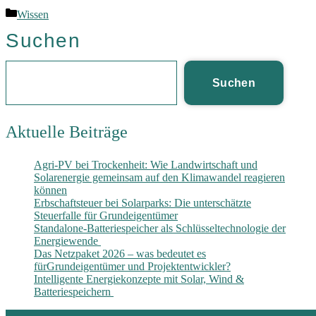
Wissen
Suchen
Suchen
Aktuelle Beiträge
Agri-PV bei Trockenheit: Wie Landwirtschaft und
Solarenergie gemeinsam auf den Klimawandel reagieren
können
Erbschaftsteuer bei Solarparks: Die unterschätzte
Steuerfalle für Grundeigentümer
Standalone-Batteriespeicher als Schlüsseltechnologie der
Energiewende
Das Netzpaket 2026 – was bedeutet es
fürGrundeigentümer und Projektentwickler?
Intelligente Energiekonzepte mit Solar, Wind &
Batteriespeichern