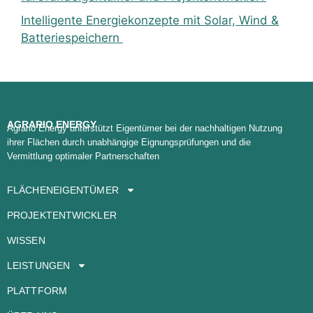
Intelligente Energiekonzepte mit Solar, Wind &
Batteriespeichern
AGRARIO ENERGY
Agrario Energy unterstützt Eigentümer bei der nachhaltigen Nutzung
ihrer Flächen durch unabhängige Eignungsprüfungen und die
Vermittlung optimaler Partnerschaften
FLÄCHENEIGENTÜMER
PROJEKTENTWICKLER
WISSEN
LEISTUNGEN
PLATTFORM